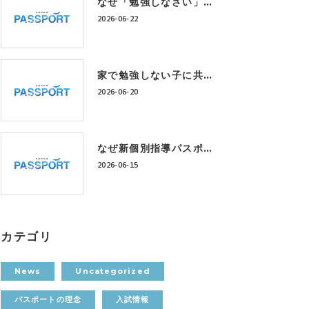
なぜ「勉強しなさい」では成績は上がらないのか？神戸市西区の個別指導塾が考える学習習慣の作り方
2026-06-22
家で勉強しない子に共通する5つの特徴｜神戸市西区の個別指導塾が解説
2026-06-20
なぜ新個別指導パスポートは「定額制学び放題」なのか？
2026-06-15
カテゴリ
News
Uncategorized
パスポートの理念
入試情報