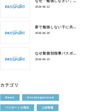
なぜ「勉強しなさい」では成績は上がらないのか？神戸市西区の個別指導塾が考える学習習慣の作り方
2026-06-22
家で勉強しない子に共通する5つの特徴｜神戸市西区の個別指導塾が解説
2026-06-20
なぜ新個別指導パスポートは「定額制学び放題」なのか？
2026-06-15
カテゴリ
News
Uncategorized
パスポートの理念
入試情報