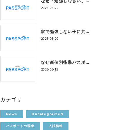
なぜ「勉強しなさい」では成績は上がらないのか？神戸市西区の個別指導塾が考える学習習慣の作り方
2026-06-22
家で勉強しない子に共通する5つの特徴｜神戸市西区の個別指導塾が解説
2026-06-20
なぜ新個別指導パスポートは「定額制学び放題」なのか？
2026-06-15
カテゴリ
News
Uncategorized
パスポートの理念
入試情報