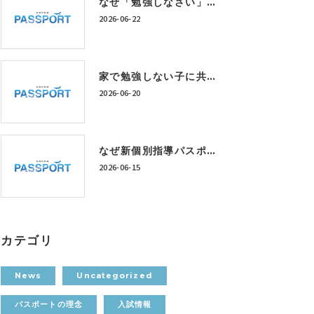
なぜ「勉強しなさい」では成績は上がらないのか？神戸市西区の個別指導塾が考える学習習慣の作り方
2026-06-22
家で勉強しない子に共通する5つの特徴｜神戸市西区の個別指導塾が解説
2026-06-20
なぜ新個別指導パスポートは「定額制学び放題」なのか？
2026-06-15
カテゴリ
News
Uncategorized
パスポートの理念
入試情報