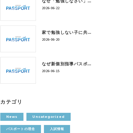
なぜ「勉強しなさい」では成績は上がらないのか？神戸市西区の個別指導塾が考える学習習慣の作り方
2026-06-22
家で勉強しない子に共通する5つの特徴｜神戸市西区の個別指導塾が解説
2026-06-20
なぜ新個別指導パスポートは「定額制学び放題」なのか？
2026-06-15
カテゴリ
News
Uncategorized
パスポートの理念
入試情報